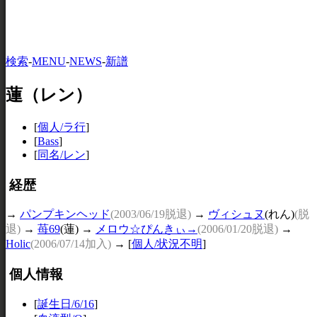
検索
-
MENU
-
NEWS
-
新譜
蓮（レン）
[
個人/ラ行
]
[
Bass
]
[
同名/レン
]
経歴
→
パンプキンヘッド
(2003/06/19脱退)
→
ヴィシュヌ
(れん)
(脱
退)
→
苺69
(蓮) →
メロウ☆ぴんきぃ→
(2006/01/20脱退)
→
Holic
(2006/07/14加入)
→
[
個人/状況不明
]
個人情報
[
誕生日/6/16
]