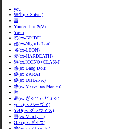
you
結生(ex.Shiver)
勇
You(ex.Ｌυτёη∀)
Yu~u
悠(ex-GRIDE)
優(ex-Night baLon)
裕(ex-LEON)
憂(ex-HARDEATH)
遊(ex.ICONO+CLASM)
悠(ex-Bang-Doll)
優(ex-ZARA)
優(ex-DHIANA)
悠(ex-Marvelous Maiden)
幽
憂(ex-ぎるてぃどォる)
yu→(ex-ハーヴィ)
YeU(ex-グラヴィス)
勇(ex-Marely，)
ゆう(ex-ダイス)
悠(ex-ヴィレット)