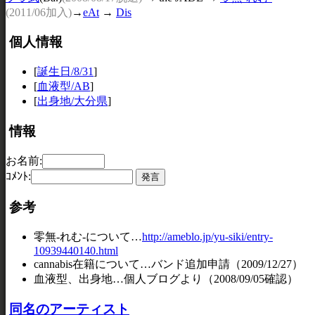
(2011/06加入)
→
eAt
→
Dis
個人情報
[
誕生日/8/31
]
[
血液型/AB
]
[
出身地/大分県
]
情報
お名前:
ｺﾒﾝﾄ:
参考
零無-れむ-について…
http://ameblo.jp/yu-siki/entry-
10939440140.html
cannabis在籍について…バンド追加申請（2009/12/27）
血液型、出身地…個人ブログより（2008/09/05確認）
同名のアーティスト