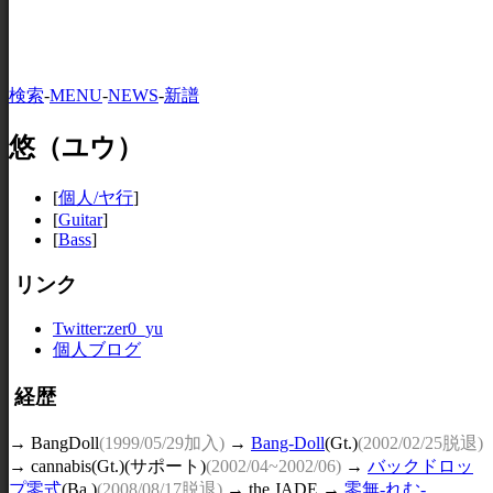
検索
-
MENU
-
NEWS
-
新譜
悠（ユウ）
[
個人/ヤ行
]
[
Guitar
]
[
Bass
]
リンク
Twitter:zer0_yu
個人ブログ
経歴
→ BangDoll
(1999/05/29加入)
→
Bang-Doll
(Gt.)
(2002/02/25脱退)
→ cannabis(Gt.)(サポート)
(2002/04~2002/06)
→
バックドロッ
プ零式
(Ba.)
(2008/08/17脱退)
→ the JADE →
零無-れむ-