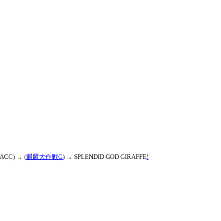
TACC) → (
麒麟大作戦G
) →
SPLENDID GOD GIRAFFE
!