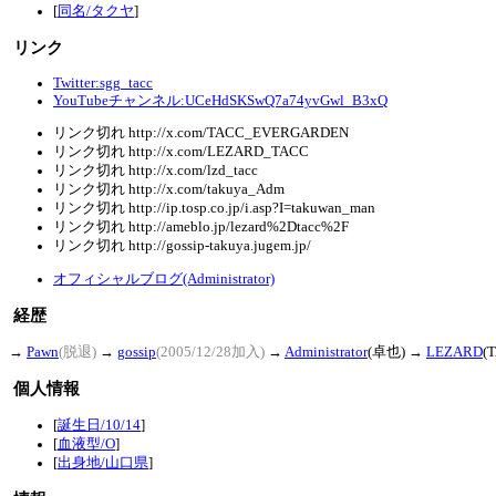
[
同名/タクヤ
]
リンク
Twitter:sgg_tacc
YouTubeチャンネル:UCeHdSKSwQ7a74yvGwl_B3xQ
リンク切れ
http://x.com/TACC_EVERGARDEN
リンク切れ
http://x.com/LEZARD_TACC
リンク切れ
http://x.com/lzd_tacc
リンク切れ
http://x.com/takuya_Adm
リンク切れ
http://ip.tosp.co.jp/i.asp?I=takuwan_man
リンク切れ
http://ameblo.jp/lezard%2Dtacc%2F
リンク切れ
http://gossip-takuya.jugem.jp/
オフィシャルブログ(Administrator)
経歴
→
Pawn
(脱退)
→
gossip
(2005/12/28加入)
→
Administrator
(卓也) →
LEZARD
(
個人情報
[
誕生日/10/14
]
[
血液型/O
]
[
出身地/山口県
]