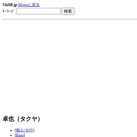
VkDB.jp
Menuに戻る
ｷｰﾜｰﾄﾞ
卓也（タクヤ）
[
個人/タ行
]
[
Bass
]