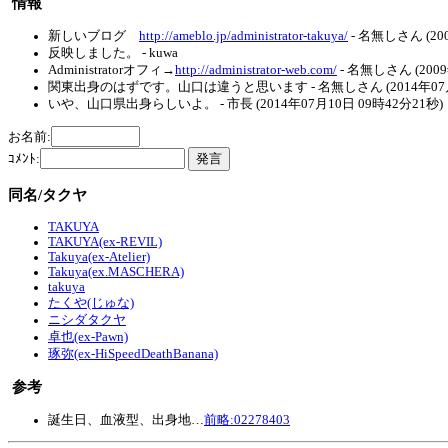
情報
新しいブログ
http://ameblo.jp/administrator-takuya/
- 名無しさん (20
反映しました。 - kuwa
Administratorオフィ→
http://administrator-web.com/
- 名無しさん (200
関東出身のはずです。山口は違うと思います - 名無しさん (2014年07月1
いや、山口県出身らしいよ。 - 市長 (2014年07月10日 09時42分21秒)
お名前:
ｺﾒﾝﾄ:
同名/タクヤ
TAKUYA
TAKUYA(ex-REVIL)
Takuya(ex-Atelier)
Takuya(ex.MASCHERA)
takuya
たくや(じゅな)
ニシダタクヤ
卓也(ex-Pawn)
琢弥(ex-HiSpeedDeathBanana)
参考
誕生日、血液型、出身地…
前略:02278403