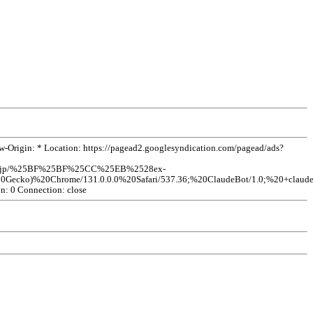
rigin: * Location: https://pagead2.googlesyndication.com/pagead/ads?
vkdb.jp/%25BF%25BF%25CC%25EB%2528ex-
ecko)%20Chrome/131.0.0.0%20Safari/537.36;%20ClaudeBot/1.0;%
20+claud
on: 0 Connection: close