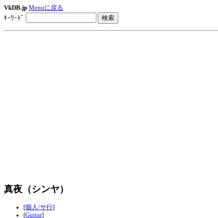
VkDB.jp
Menuに戻る
ｷｰﾜｰﾄﾞ
真夜（シンヤ）
[
個人/サ行
]
[
Guitar
]