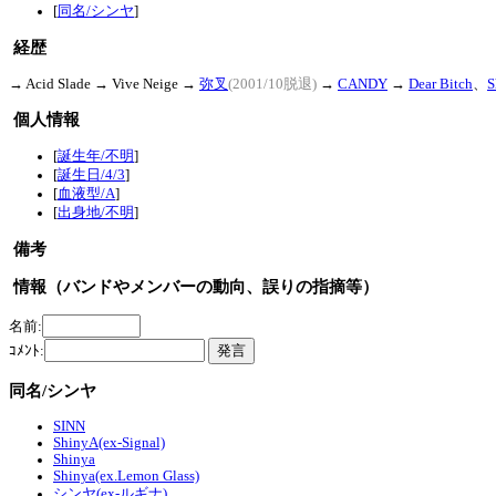
[
同名/シンヤ
]
経歴
→ Acid Slade → Vive Neige →
弥叉
(2001/10脱退)
→
CANDY
→
Dear Bitch
、
S
個人情報
[
誕生年/不明
]
[
誕生日/4/3
]
[
血液型/A
]
[
出身地/不明
]
備考
情報（バンドやメンバーの動向、誤りの指摘等）
名前:
ｺﾒﾝﾄ:
同名/シンヤ
SINN
ShinyA(ex-Signal)
Shinya
Shinya(ex.Lemon Glass)
シンヤ(ex-ルギナ)