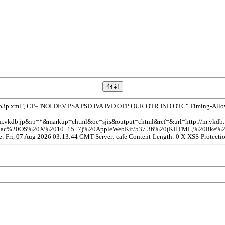
/p3p.xml", CP="NOI DEV PSA PSD IVA IVD OTP OUR OTR IND OTC" Timing-Allow-O
/m.vkdb.jp&ip=*&markup=chtml&oe=sjis&output=chtml&ref=&url=http://m.
20Mac%20OS%20X%2010_15_7)%20AppleWebKit/537.36%20(KHTML,%20like%20G
te: Fri, 07 Aug 2026 03:13:44 GMT Server: cafe Content-Length: 0 X-XSS-Protecti