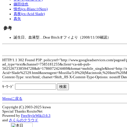
鎌田信也
慎也(ex-Blanc⊃Nero)
真夜(ex-Acid Slade)
真矢
参考
誕生日、血液型…Dear Bitchオフィより（2008/11/30確認）
HTTP/1.1 302 Found P3P: policyref="http://www.googleadservices.com/pagead
ad_type=text&channel=7585181255&client=ca-mb-pub-
5025267338594728&dt=1786072424469&format=mobile_single&host=http:/
Acid+Slade%2529.html&useragent=Mozilla/5.0%20(Macintosh;%20Intel%
Content-Type: text/html; charset=Shift_JIS X-Content-Type-Options: nosniff Da
ｷｰﾜｰﾄﾞ
Menuに戻る
Copyright (C) 2003-2025 kuwa
Special Thanks RoxiteNet
Powered by
FreeStyleWiki3.6.3
and
さくらのクラウド