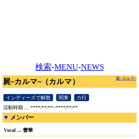
検索
-
MENU
-
NEWS
屍~カルマ~
屍~カルマ~（カルマ）
[
インディーズで解散
]
[
関東
]
[
カ行
]
活動時期 … ****/**/**~****/**/**
メンバー
Vocal … 蕾華