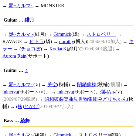
→
屍~カルマ~
→ MONSTER
Guitar …
緋月
→
屍~カルマ~
(緋月) →
Gimmick
(燐) →
ストロベリー
→
RAVAGE →
ヒドラ
(燐) →
dorothy
(博人)
(2004/09/10加入)
→
キ
ラー
→ (
チョコぼ
) →
XodiacK
(緋月)
(2010/03/01脱退)
→
Aurora Rain
(サポート)
Guitar …
♀
→
屍~カルマ~
(♀) →
美空
(秋輔) →
閉鎖病棟
(秋輔)
(脱退)
→
minerva
(サポート/♀)、 →
minerva
(サポート)、
爛-lAn-
(♀)
(2009/07/29脱退)
→
昭和破裂楽曲見世物集団みどりちゃん
(秋
輔) →
(株)とかげ
(2010/09/**加入)
Bass …
綾舞
→
屍~カルマ~
(綾舞) →
Gimmick
→
ストロベリー
(綾舞) →