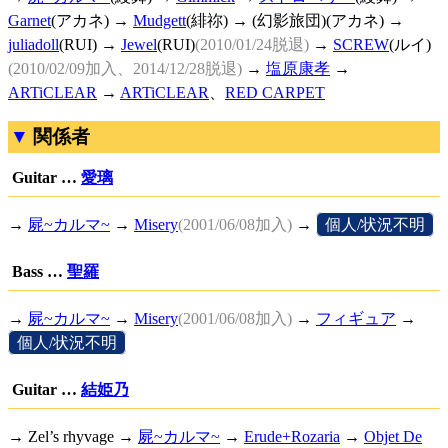
Garnet
(アカネ) →
Mudgett
(緋祢) → (幻影旅団)(アカネ) →
juliadoll
(RUI) →
Jewel
(RUI)
(2010/01/24脱退)
→
SCREW
(ルイ)
(2010/02/09加入、2014/12/28脱退)
→
塩原康孝
→
ARTiCLEAR
→
ARTiCLEAR
、
RED CARPET
関係者
Guitar …
愛璃
→
屍~カルマ~
→
Misery
(2001/06/08加入)
→
[
個人/状況不明
]
Bass …
聖羅
→
屍~カルマ~
→
Misery
(2001/06/08加入)
→
フィギュア
→
[
個人/状況不明
]
Guitar …
結姫乃
→ Zel’s rhyvage →
屍~カルマ~
→
Erude+Rozaria
→
Objet De