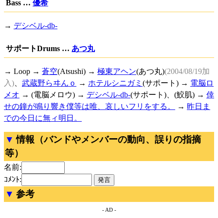
Bass …
優希
→
デシベル-db-
サポートDrums …
あつ丸
→ Loop →
蒼空
(Atsushi) →
極東アヘン
(あつ丸)
(2004/08/19加
入)
、
武蔵野らヰんｏ
→
ホテルシニガミ
(サポート) →
電脳ロ
メオ
→ (電脳メロウ) →
デシベル-db-
(サポート)、(鮫肌) →
倖
せの鐘が鳴り響き僕等は唯、哀しいフリをする。
→
昨日ま
での今日に無ィ明日。
情報（バンドやメンバーの動向、誤りの指摘
等）
名前:
ｺﾒﾝﾄ:
参考
- AD -