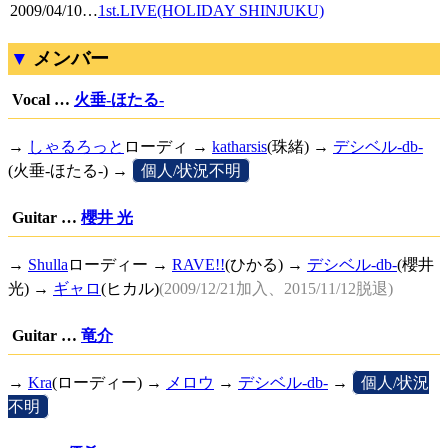
2009/04/10
…
1st.LIVE(HOLIDAY SHINJUKU)
メンバー
Vocal …
火垂-ほたる-
→
しゃるろっと
ローディ →
katharsis
(珠緒) →
デシベル-db-
(火垂-ほたる-) →
[
個人/状況不明
]
Guitar …
櫻井 光
→
Shulla
ローディー →
RAVE!!
(ひかる) →
デシベル-db-
(櫻井
光) →
ギャロ
(ヒカル)
(2009/12/21加入、2015/11/12脱退)
Guitar …
竜介
→
Kra
(ローディー) →
メロウ
→
デシベル-db-
→
[
個人/状況
不明
]