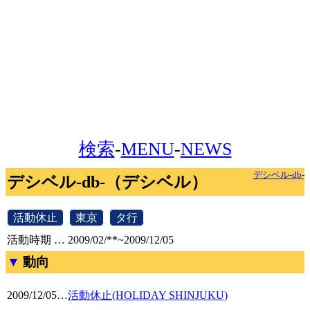
検索
-
MENU
-
NEWS
デシベル-db-
デシベル-db-（デシベル）
[
活動休止
]
[
東京
]
[
タ行
]
活動時期 … 2009/02/**~2009/12/05
動向
2009/12/05
…
活動休止(HOLIDAY SHINJUKU)