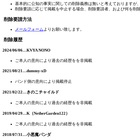
基本的に公知の事実に関しての削除義務は無いと考えておりますが
削除要請に応じて掲載を中止する場合、削除要請者、および何を削
削除要請方法
メールフォーム
よりお願い致します。
削除履歴
2024/06/06…KVYA NONO
ご本人の意向により過去の経歴をを非掲載
2021/08/21…dummy-xD
バンド側の意向により掲載停止
2021/02/22…きのこチャイルド
ご本人の意向により過去の経歴をを非掲載
2019/04/29…K（NetherGarden122）
ご本人の意向により過去の経歴をを非掲載
2018/07/31…小悪魔パンダ