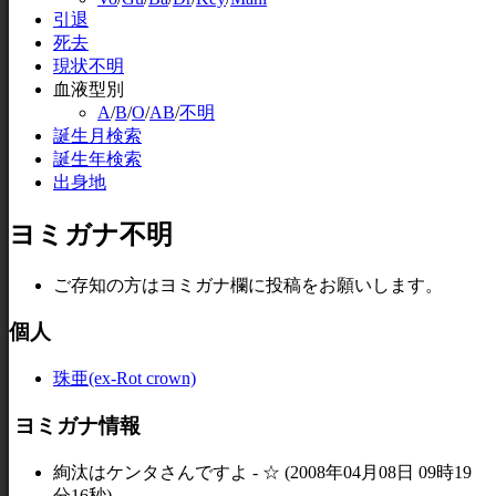
引退
死去
現状不明
血液型別
A
/
B
/
O
/
AB
/
不明
誕生月検索
誕生年検索
出身地
ヨミガナ不明
ご存知の方はヨミガナ欄に投稿をお願いします。
個人
珠亜(ex-Rot crown)
ヨミガナ情報
絢汰はケンタさんですよ - ☆ (2008年04月08日 09時19
分16秒)