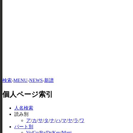
検索
-
MENU
-
NEWS
-
新譜
個人ページ索引
人名検索
読み別
ア
/
カ
/
サ
/
タ
/
ナ
/
ハ
/
マ
/
ヤ
/
ラ
/
ワ
パート別
Vo
/
Gu
/
Ba
/
Dr
/
Key
/
Mani