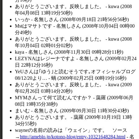
ありがとうございます。反映しました。 - kuwa (2008
年04月08日 13時19分50秒)
いっか - 名無しさん (2008年09月18日 21時56分56秒)
Mstはマサトです - 名無しさん (2008年10月04日 00時00
分49秒)
ありがとうございます。反映しました。 - kuwa (2008
年10月04日 02時01分02秒)
kaya - 名無しさん (2008年11月30日 09時28分11秒)
LEZYNAはレジーナですよ - 名無しさん (2009年02月24
日 22時12分16秒)
YeUさんは｢ゆう｣と読むそうです｡オフィシャルブログ
08/12/20より… - 蝸 (2009年02月25日 00時19分16秒)
ありがとうございます。反映しました。 - kuwa (2009
年02月26日 03時14分20秒)
MYMさんって何て読むんですか？ - 藹羅 (2009年06月
08日 19時35分38秒)
まいむ - 名無しさん (2009年09月30日 11時30分43秒)
ありがとうございます。 - 藹羅 (2009年10月19日 13時
34分55秒)
wayneの名前の読みは「ウェイン」です。 ソース
→
http://ameblo.jp/kotono-blog/entry-10321648284.html
- 名