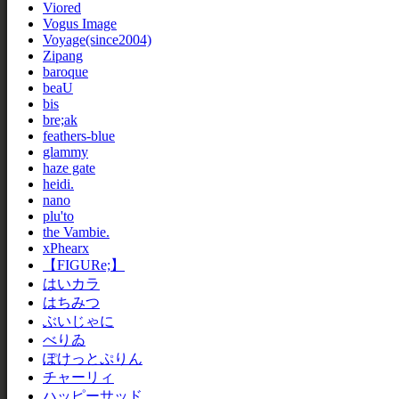
Viored
Vogus Image
Voyage(since2004)
Zipang
baroque
beaU
bis
bre;ak
feathers-blue
glammy
haze gate
heidi.
nano
plu'to
the Vambie.
xPhearx
【FIGURe;】
はいカラ
はちみつ
ぶいじゃに
べりゐ
ぽけっとぷりん
チャーリィ
ハッピーサッド