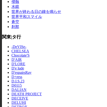
侵蝕
水鏡
世界が終わる日の鐘を鳴らせ
世界平和スマイル
蒼空
刹那
関東|タ行
-DeVISe-
CHELSEA
Chocolate'S
D'AIR
D'LORE
D'e lude
D'espairsRay
D+ress
D.I.S.23
D0115
DALIAN
DEATH PROJECT
DECEIVE
DELUHI
DETROX