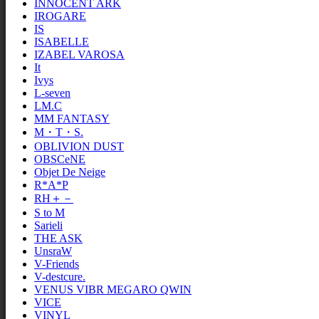
INNOCENT ARK
IROGARE
IS
ISABELLE
IZABEL VAROSA
It
Ivys
L-seven
LM.C
MM FANTASY
M・T・S.
OBLIVION DUST
OBSCeNE
Objet De Neige
R*A*P
RH＋－
S to M
Sarieli
THE ASK
UnsraW
V-Friends
V-destcure.
VENUS VIBR MEGARO QWIN
VICE
VINYL