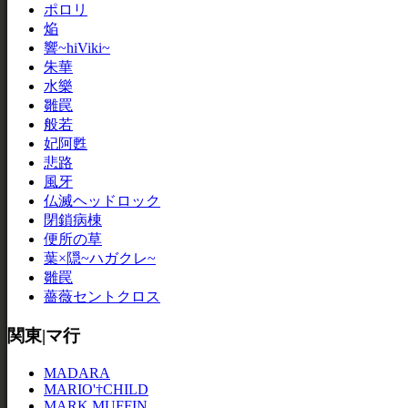
ポロリ
焔
響~hiViki~
朱華
水樂
雛罠
般若
妃阿甦
悲路
風牙
仏滅ヘッドロック
閉鎖病棟
便所の草
葉×隠~ハガクレ~
雛罠
薔薇セントクロス
関東|マ行
MADARA
MARIO'†CHILD
MARK MUFFIN