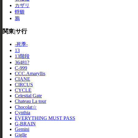
カザリ
蜉蝣
鴉
関東|サ行
-死季-
13
13階段
36481?
C-999
CCC.Amaryllis
CIANE
CIRCUS
CYCLE
Celestial Gate
Chateau La tour
Chocolat☆
Cynthia
EVERYTHING MUST PASS
G-BRAIN
Gemini
Giglle