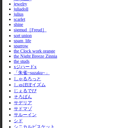
jewelry
juliadoll
julius
scarlet
shine
sigmud［Freud］
sort union
spam_life
sparrow
the Clock work orange
the Night Breeze Zinnia
the studs
xジハードx
「朱雀~suzaku~」
しゃるろっと
しゅぽぽイズム
じぇるでび
そろばん
サデリア
サドマゾ
サルーイン
シド
シニカルビスケット