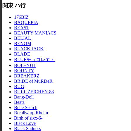
関東|ハ行
176BIZ
BAQUEPIA
BEAST
BEAUTY MANIACS
BELIAL
BENOM
BLACK JACK
BLADE
BLUEチョコレヱト
BOL+NUT
BOUNTY
BREAKERZ
BRiDE of MuRDeR
BUG
BULL ZEICHEN 88
Bang-Doll
Beata
Belle Search
Berallwarp Rheim
Birth of sixx-6-
Black Love
Black Sadness