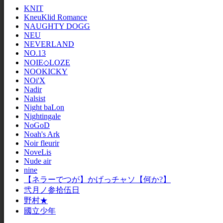
KNIT
KneuKlid Romance
NAUGHTY DOGG
NEU
NEVERLAND
NO.13
NOIE◇LOZE
NOOKICKY
NOi'X
Nadir
Nalsist
Night baLon
Nightingale
NoGoD
Noah's Ark
Noir fleurir
NoveLis
Nude air
nine
【ネラーでつが】かげっチャソ【何か?】
弐月ノ参拾伍日
野村★
國立少年