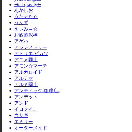
∋elf gravity∈
あかしお
うたヵたｏ
うんず
えぃみ→☆
お洒落泥棒
アゲハ
アシンメトリー
アトリエ ピカソ
アニメ國土
アモン☆マーチ
アルカロイド
アルテマ
アルミ國土
アンティック-珈琲店-
アンデット
アンド
イロクイ。
ウサギ
エミリー
オーダーメイド