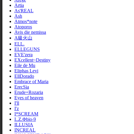
Artia
As'REAL
Ash
Atmos*note
Atoporos
Avis die nemissa
A級火山
ELL.
ELLEGUNS
EVE'zera
EXcellent~Destiny
Eile de Mu
Eliphas Levi
EllDorado
Embrace of Maria
ErecSia
Erude+Rozaria
Eyes of heaven
I'll
I'z
I*SCREAM
I..Z.Φbio-9
ILLUSIA
INCREAL