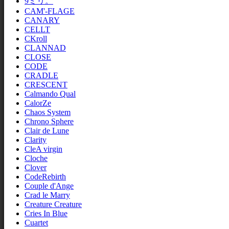
9ミリ。
CAM'-FLAGE
CANARY
CELLT
CKroll
CLANNAD
CLOSE
CODE
CRADLE
CRESCENT
Calmando Qual
CalorZe
Chaos System
Chrono Sphere
Clair de Lune
Clarity
CleA virgin
Cloche
Clover
CodeRebirth
Couple d'Ange
Crad le Marry
Creature Creature
Cries In Blue
Cuartet