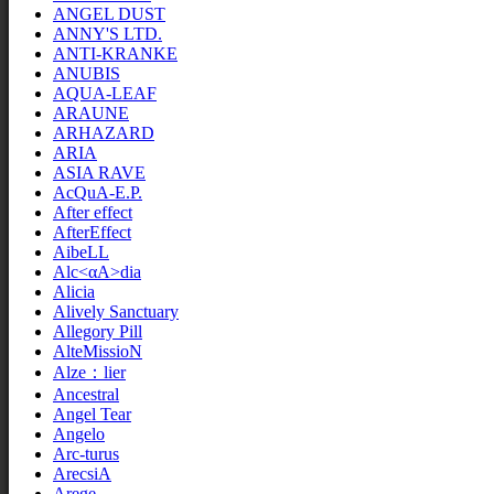
ANGEL DUST
ANNY'S LTD.
ANTI-KRANKE
ANUBIS
AQUA-LEAF
ARAUNE
ARHAZARD
ARIA
ASIA RAVE
AcQuA-E.P.
After effect
AfterEffect
AibeLL
Alc<αA>dia
Alicia
Alively Sanctuary
Allegory Pill
AlteMissioN
Alze：lier
Ancestral
Angel Tear
Angelo
Arc-turus
ArecsiA
Arege