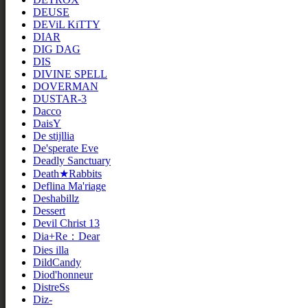
DEUSE
DEViL KiTTY
DIAR
DIG DAG
DIS
DIVINE SPELL
DOVERMAN
DUSTAR-3
Dacco
DaisY
De stijllia
De'sperate Eve
Deadly Sanctuary
Death★Rabbits
Deflina Ma'riage
Deshabillz
Dessert
Devil Christ 13
Dia+Re：Dear
Dies illa
DildCandy
Diod'honneur
DistreSs
Diz-