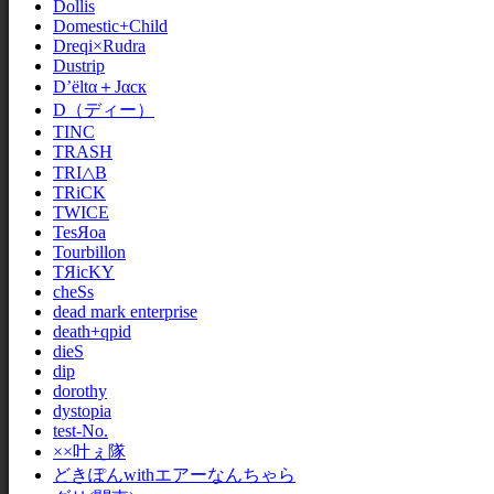
Dollis
Domestic+Child
Dreqi×Rudra
Dustrip
D’ёltα＋Jαск
D（ディー）
TINC
TRASH
TRI△B
TRiCK
TWICE
TesЯoa
Tourbillon
TЯicKY
cheSs
dead mark enterprise
death+qpid
dieS
dip
dorothy
dystopia
test-No.
××叶ぇ隊
どきぽんwithエアーなんちゃら