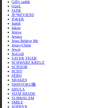
Gill'e cadith
GizeL
JADE
JE*REVIENS
JOKER
Jadoll
Jakou
Jeniva
Jessica
Jesus Believe Me
Jesus+Christ
Jewel
NoGoD
SAVER TIGER
SCHWARZ KREUZ
SCISSOR
SCIST
SERO
SHAKES
SHINTOKU圏
SHULA
SIAM SHADE
SLIMψSLAM
SMILE
SOPHYR