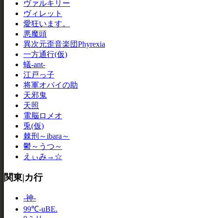
ヴァルキリー
ヴィレット
愛狂います。
悪魔頭
異次元歪音楽団Phyrexia
一方通行(仮)
蟻-ant-
江戸っ子
将軍オパイの助
天邪鬼
天照
電脳ロメオ
兎(仮)
棘刑～ibara～
鬱～うつ～
えぃみ→☆
関東|カ行
-神-
99℃-uBE.