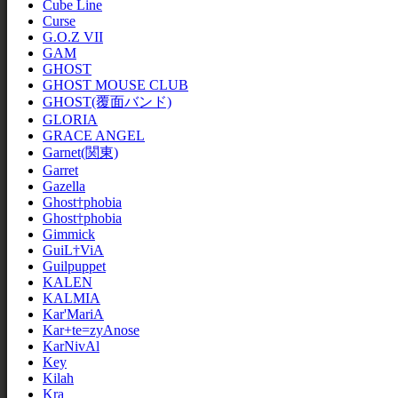
Cube Line
Curse
G.O.Z VII
GAM
GHOST
GHOST MOUSE CLUB
GHOST(覆面バンド)
GLORIA
GRACE ANGEL
Garnet(関東)
Garret
Gazella
Ghost†phobia
Ghost†phobia
Gimmick
GuiL†ViA
Guilpuppet
KALEN
KALMIA
Kar'MariA
Kar+te=zyAnose
KarNivAl
Key
Kilah
Kra