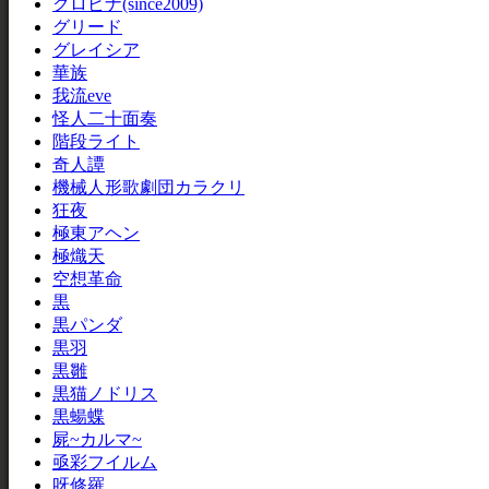
クロビナ(since2009)
グリード
グレイシア
華族
我流eve
怪人二十面奏
階段ライト
奇人譚
機械人形歌劇団カラクリ
狂夜
極東アヘン
極熾天
空想革命
黒
黒パンダ
黒羽
黒雛
黒猫ノドリス
黒蝪蝶
屍~カルマ~
亟彩フイルム
呀修羅