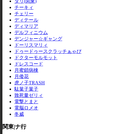
ダリ(関東)
チーキィ
チェリー
ディテール
ディマリア
デルフィニウム
デンジャー☆ギャング
ドーリスマリィ
ドゥードゥースクラッチぁゃぴ
ドクターモルモット
ドレスコード
月蜜鎖病棟
月倭花
虎ノ子TRASH
駄菓子菓子
致死量ゼリィ
電撃とまと
電脳ロメオ
冬威
関東|ナ行