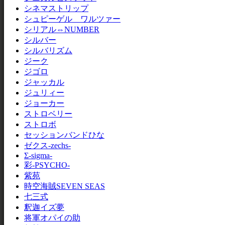
シネマストリップ
シュピーゲル ワルツァー
シリアル⇔NUMBER
シルバー
シルバリズム
ジーク
ジゴロ
ジャッカル
ジュリィー
ジョーカー
ストロベリー
ストロボ
セッションバンドひな
ゼクス-zechs-
Σ-sigma-
彩-PSYCHO-
紫苑
時空海賊SEVEN SEAS
七三式
釈迦イズ夢
将軍オパイの助