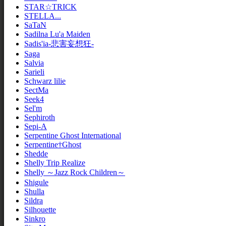
STAR☆TRICK
STELLA...
SaTaN
Sadilna Lu'a Maiden
Sadis'ia-悲害妄想狂-
Saga
Salvia
Sarieli
Schwarz lilie
SectMa
Seek4
Sel'm
Sephiroth
Sepi-A
Serpentine Ghost International
Serpentine†Ghost
Shedde
Shelly Trip Realize
Shelly ～Jazz Rock Children～
Shigule
Shulla
Sildra
Silhouette
Sinkro