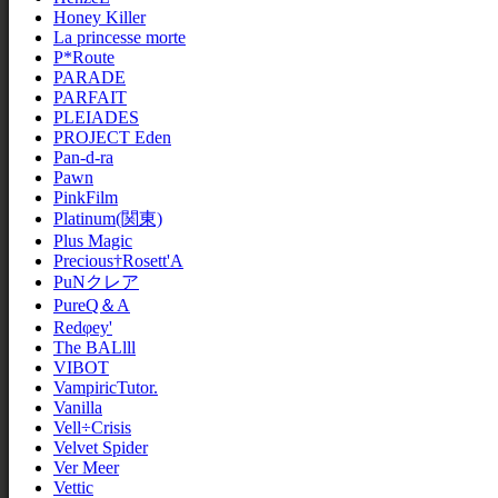
Honey Killer
La princesse morte
P*Route
PARADE
PARFAIT
PLEIADES
PROJECT Eden
Pan-d-ra
Pawn
PinkFilm
Platinum(関東)
Plus Magic
Precious†Rosett'A
PuNクレア
PureQ＆A
Redφey'
The BALlll
VIBOT
VampiricTutor.
Vanilla
Vell÷Crisis
Velvet Spider
Ver Meer
Vettic