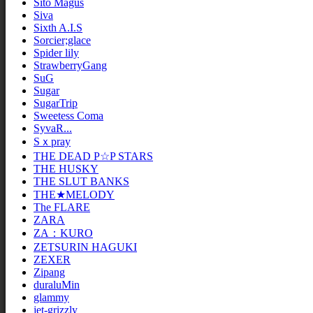
Sito Magus
Siva
Sixth A.I.S
Sorcier;glace
Spider lily
StrawberryGang
SuG
Sugar
SugarTrip
Sweetess Coma
SyvaR...
Sｘpray
THE DEAD P☆P STARS
THE HUSKY
THE SLUT BANKS
THE★MELODY
The FLARE
ZARA
ZA：KURO
ZETSURIN HAGUKI
ZEXER
Zipang
duraluMin
glammy
jet-grizzly