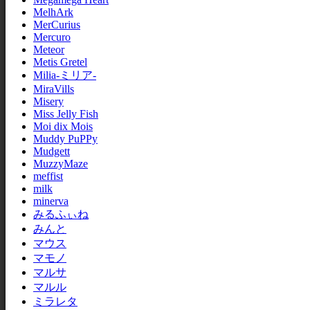
MelhArk
MerCurius
Mercuro
Meteor
Metis Gretel
Milia-ミリア-
MiraVills
Misery
Miss Jelly Fish
Moi dix Mois
Muddy PuPPy
Mudgett
MuzzyMaze
meffist
milk
minerva
みるふぃね
みんと
マウス
マモノ
マルサ
マルル
ミラレタ