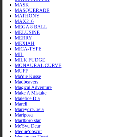
MASK
MASQUERADE
MATHONY
MAX216
MEGA 8 BALL
MELUSINE
MERRY
MEXIAH
MICA-TYPE
MIL
MILK FUDGE
MONAURAL CURVE
MUFF
Ma'die Kusse
Madbeavers
Magical Adventure
Make A Mistake
Malefice Dia
Mareli
Mareydi†Creia
Mariposa
Marlboro star
Me'Syu Dear
Medue'obscur
Megamega Heart