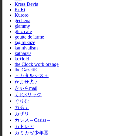
Kress Devia
KuRt
Kuroro
gechena
glammy
glitz cafe
goutte de larme
k@mikaze
kannivalism
katharsis
kc+loid
the Clock work orange
the GazettE
＋カタルシス＋
かませ犬♂
きゃらmail
くれ×リック
ぐりむ
カるテ
カザリ
カシス～Casiss～
カトレア
カミカゼ少年團