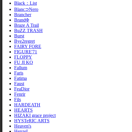
Black：List
Blanc⊃Nero
Brancher
BrandΦ
Braze A Trail
BuZZ TRASH
Burst
Bye2regret
FAIRY FORE
FIGURE'71
FLOPPY
FU JI KO
Fallum
Faris
Fatima
Faust
FeaDior
Fenrir
Fils
HARDEATH
HEARTS
HIZAKI grace project
HYSTeRIC ARTS
Heaven's
HenzeL