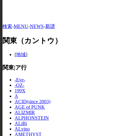
検索
-
MENU
-
NEWS
-
新譜
関東（カントウ）
[
地域
]
関東|ア行
-Eve-
-OZ-
199X
A
ACID(since 2003)
AGE of PUNK
ALIZMIR
ALPHONSTEIN
ALiBi
ALvino
AMETHYST