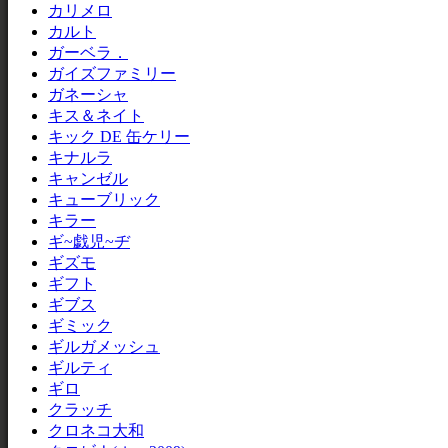
カリメロ
カルト
ガーベラ．
ガイズファミリー
ガネーシャ
キス＆ネイト
キック DE 缶ケリー
キナルラ
キャンゼル
キューブリック
キラー
ギ~戯児~ヂ
ギズモ
ギフト
ギブス
ギミック
ギルガメッシュ
ギルティ
ギロ
クラッチ
クロネコ大和