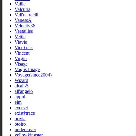
Vaille
Valcuria
Vall'na racill
VanessA
Velocity36
Versailles
Vettic
Viavie
Vice†risk
Vincent
Virgin
Visage
Vogus Image
Voyage(since2004)
Wizard
alcali-5
all'angelo
appui
elm
everset
exist†trace
orivia
otoiro
undercover
yellowkingstar