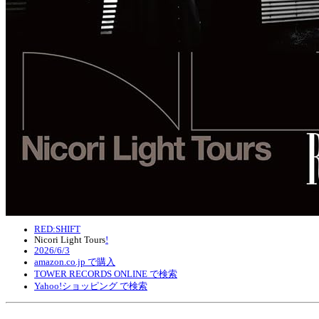
RED:SHIFT
Nicori Light Tours
!
2026/6/3
amazon.co.jp で購入
TOWER RECORDS ONLINE で検索
Yahoo!ショッピング で検索