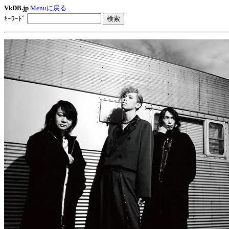
VkDB.jp
Menuに戻る
ｷｰﾜｰﾄﾞ